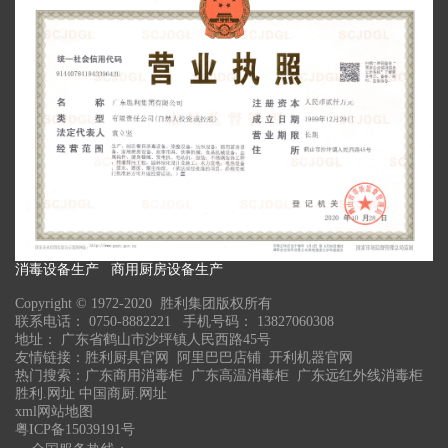
消毒设备生产 商用厨房设备生产
Copyright © 1972-2020 胜利集团版权所有
联系电话： 0750-8882221 手机号码： 13827060308
地址： 广东省鹤山市沙坪镇人民西路45号
友情链接：
胜利厨具官网
阿里巴巴店铺
开利机器官网
热门搜索：
广东商用消毒柜
广东高温消毒柜 广东远红外线消毒柜
胜利.网址
中国商厨.网址
xml网站地图
粤ICP备15039191号