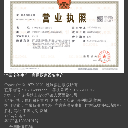
消毒设备生产 商用厨房设备生产
Copyright © 1972-2020 胜利集团版权所有
联系电话： 0750-8882221 手机号码： 13827060308
地址： 广东省鹤山市沙坪镇人民西路45号
友情链接：
胜利厨具官网
阿里巴巴店铺
开利机器官网
热门搜索：
广东商用消毒柜
广东高温消毒柜 广东远红外线消毒柜
胜利.网址
中国商厨.网址
xml网站地图
粤ICP备15039191号
全国服务热线：